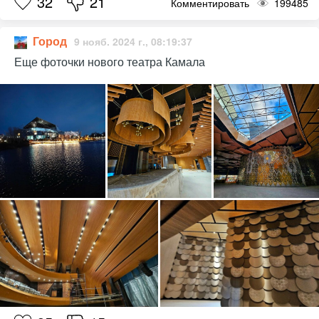
32
21
Комментировать
199485
Город
9 нояб. 2024 г., 08:19:37
Еще фоточки нового театра Камала