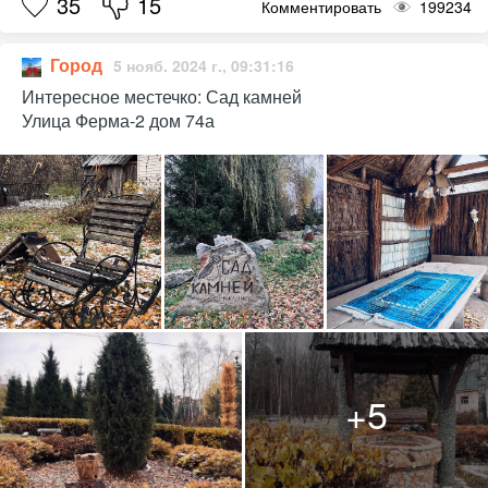
35
15
Комментировать
199234
Город
5 нояб. 2024 г., 09:31:16
Интересное местечко: Сад камней
Улица Ферма-2 дом 74а