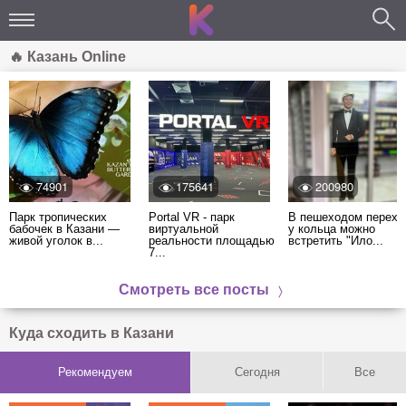
🔥 Казань Online
74901
175641
200980
Парк тропических
Portal VR - парк
В пешеходом перехо
бабочек в Казани —
виртуальной
у кольца можно
живой уголок в...
реальности площадью
встретить "Ило...
7...
Смотреть все посты
Куда сходить в Казани
Рекомендуем
Сегодня
Все