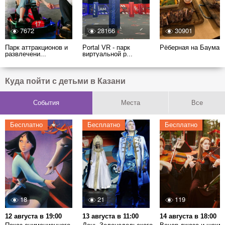
7672
28166
30901
Парк аттракционов и
Portal VR - парк
Рёберная на Бауман
развлечени...
виртуальной р...
Куда пойти с детьми в Казани
События
Места
Все
Бесплатно
Бесплатно
Бесплатно
18
21
119
12 августа в 19:00
13 августа в 11:00
14 августа в 18:00