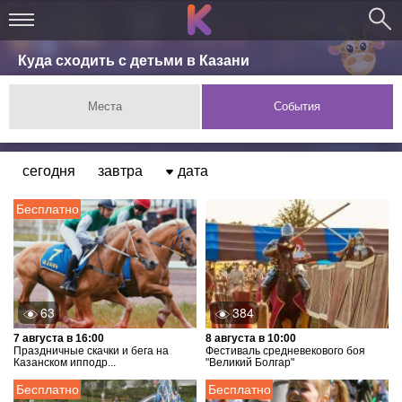
Куда сходить с детьми в Казани
Места
События
сегодня
завтра
дата
Бесплатно
63
384
7 августа в 16:00
8 августа в 10:00
Праздничные скачки и бега на
Фестиваль средневекового боя
Казанском ипподр...
"Великий Болгар"
Бесплатно
Бесплатно