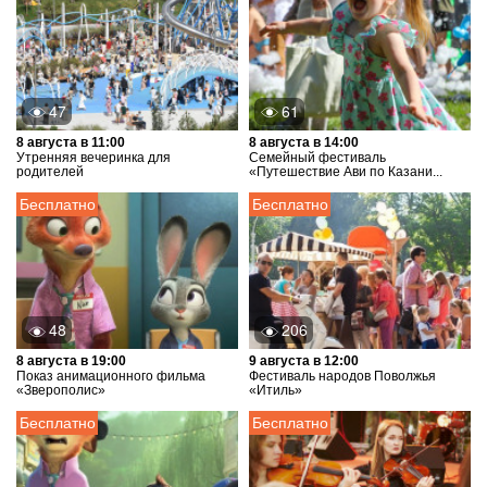
47
61
8 августа в 11:00
8 августа в 14:00
Утренняя вечеринка для
Семейный фестиваль
родителей
«Путешествие Ави по Казани...
Бесплатно
Бесплатно
48
206
8 августа в 19:00
9 августа в 12:00
Показ анимационного фильма
Фестиваль народов Поволжья
«Зверополис»
«Итиль»
Бесплатно
Бесплатно