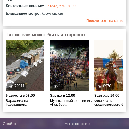
Контактные данные:
+7 (843) 570-07-00
Ближайшее метро:
Кремлёвская
Просмотреть на карте
Так же вам может быть интересно
72911
11
8976
9 августа в 08:00
Завтра в 12:00
Завтра в 10:00
Барахолка на
Музыкальный фестиваль
Фестиваль
Гудованцева
«Рок-бер...
средневекового боя ".
О сайте
Мы в соц. сетях