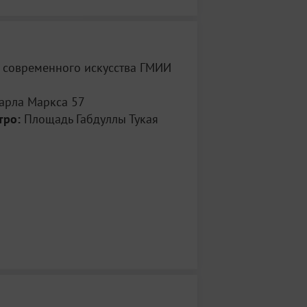
я современного искусства ГМИИ
арла Маркса 57
тро:
Площадь Габдуллы Тукая