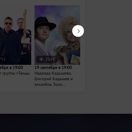
755
2049
174
ября в 19:00
19 сентября в 19:00
Сегодня в 18:30
т группы «Танцы
Надежда Кадышева,
Концерт проекта
Григорий Кадышев и
«Мультибэнд»
ансамбль Золо...