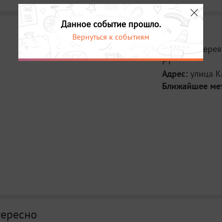
Данное событие прошло.
Вернуться к событиям
Место:
Галере
РТ
Адрес:
улица К
Ближайшее ме
тересно