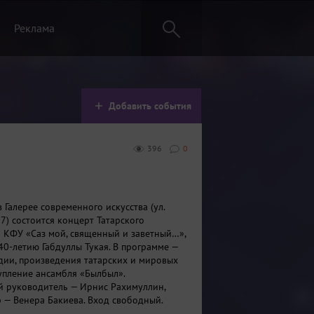
Реклама
Добавить события
396
0
в Галерее современного искусства (ул.
7) состоится концерт Татарского
 КФУ «Саз мой, священный и заветный…»,
0-летию Габдуллы Тукая. В программе —
ии, произведения татарских и мировых
тупление ансамбля «Былбыл».
 руководитель — Ирнис Рахимуллин,
 — Венера Бакиева. Вход свободный.