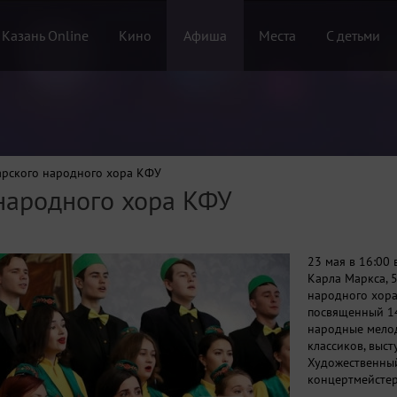
 Казань Online
Кино
Афиша
Места
С детьми
арского народного хора КФУ
 народного хора КФУ
23 мая в 16:00 
Карла Маркса, 5
народного хора
посвященный 14
народные мелод
классиков, выс
Художественный
концертмейстер