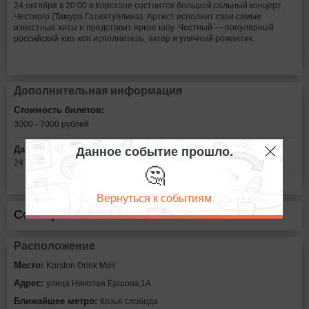
24 октября в 20:00 в Корстоне состоится большой сольный концерт
Честного (Тимура Гатиятуллина). Артист исполнит свои самые
известные хиты и представит яркое шоу. Честный — популярный
российский хип-хоп исполнитель, актер и уличный романтик.
Дополнительная информация
Стоимость билетов:
3000 - 7000
рублей
Данное событие прошло.
Дата:
24 октября в 20:00
🤔
Вернуться к событиям
Сообщить об ошибке
Расположение
Место:
Korston Drink Mall
Адрес:
улица Николая Ершова,1А
Ближайшее метро:
Козья слобода