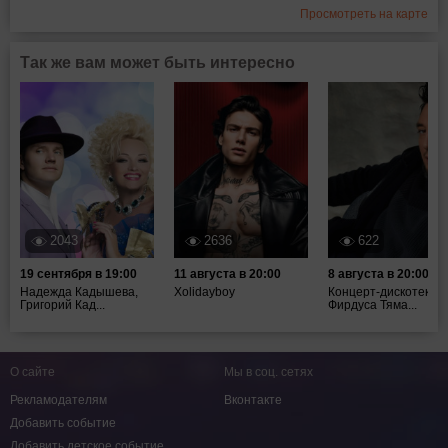
Просмотреть на карте
Так же вам может быть интересно
2043
2636
622
19 сентября в 19:00
11 августа в 20:00
8 августа в 20:00
Надежда Кадышева,
Xolidayboy
Концерт-дискотека
Григорий Кад...
Фирдуса Тяма...
О сайте
Мы в соц. сетях
Рекламодателям
Вконтакте
Добавить событие
Добавить детское событие