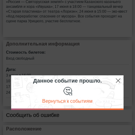
«Россия — Святорусская земля!» с участием Казанского казачьего
ансамбля и хора «Ивушка»; 17 июня в 18:00 — танцевальный вечер
«Старая пластинка» от театра «Лориэн»; 24 июня в 15:00 — эко-квест
«Код переработки: спасение от мусора». Все события проходят на
сцене парка Урицкого, участие бесплатное.
Дополнительная информация
Стоимость билетов:
Вход свободный
Дата:
3 июня в 16:00
Данное событие прошло.
10 июня в 17:00
🤔
17 июня в 18:00
24 июня в 15:00
Вернуться к событиям
Сообщить об ошибке
Расположение