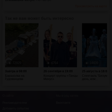
Просмотреть на карте
Так же вам может быть интересно
72929
4764
14439
Завтра в 08:00
26 сентября в 19:00
25 августа в 18:00
Барахолка на
Концерт группы «Танцы
Спектакль "Безумны
Гудованцева
Минус»
день, или...
О сайте
Мы в соц. сетях
Рекламодателям
Вконтакте
Добавить событие