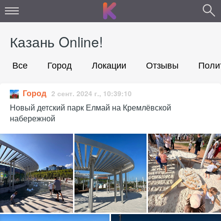
Казань Online!
Все
Город
Локации
Отзывы
Поли
Город
2 сент. 2024 г., 10:39:10
Новый детский парк Елмай на Кремлёвской
набережной