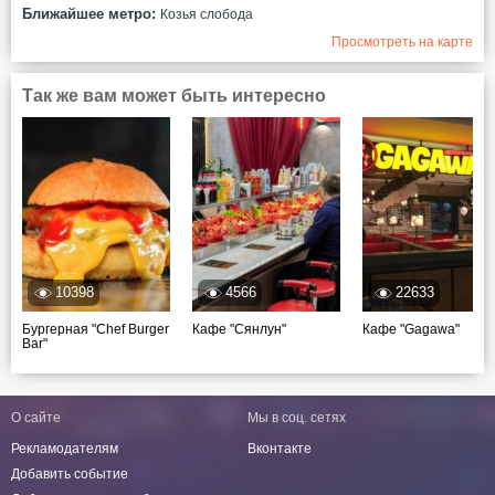
Ближайшее метро:
Козья слобода
Просмотреть на карте
Так же вам может быть интересно
10398
4566
22633
Бургерная "Chef Burger
Кафе "Сянлун"
Кафе "Gagawa"
Bar"
О сайте
Мы в соц. сетях
Рекламодателям
Вконтакте
Добавить событие