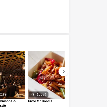
2289
13053
23312
haihona &
Кафе Mr. Doodls
Кофейня Pesky
cafe