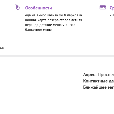
Особенности
С
еда на вынос
кальян
wi-fi
парковка
70
винная карта
резерв столов
летняя
веранда
детское меню
vip - зал
банкетное меню
кая
Адрес:
Проспек
Контактные да
Ближайшее ме