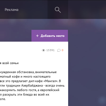
Реклама
Добавить место
15391
0
я всей семьи
нужденная обстановка, внимательные
матный кофе и много настоящего
 все это предлагает дип-кафе «Мангал». В
егли традиции Азербайджана - всегда очень
 накормить любого гостя, а европейский
л раскрыть эти блюда во всей их
оте.