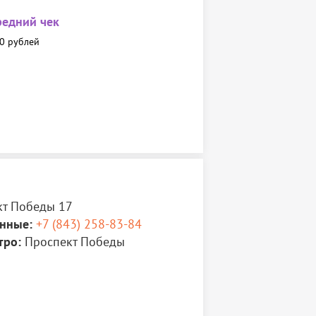
редний чек
0 рублей
т Победы 17
нные:
+7 (843) 258-83-84
тро:
Проспект Победы