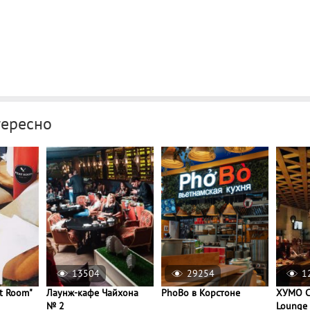
тересно
13504
29254
1
t Room"
Лаунж-кафе Чайхона
PhoBo в Корстоне
ХУМО C
№ 2
Lounge 