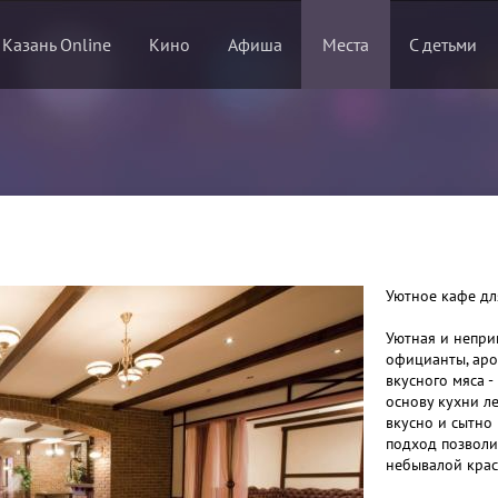
 Казань Online
Кино
Афиша
Места
С детьми
Уютное кафе дл
Уютная и непри
официанты, аро
вкусного мяса -
основу кухни л
вкусно и сытно
подход позволи
небывалой крас