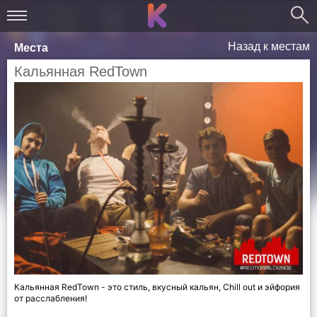
Назад к местам
Места
Кальянная RedTown
Кальянная RedTown - это стиль, вкусный кальян, Chill out и эйфория
от расслабления!