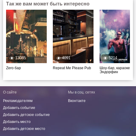
Так же вам может быть интересно
13085
4091
5214
Zero бар
Repeat Me Please Pub
Шоу-бар, караоке
Эндорфин
О сайте
Мы в соц. сетях
Рекламодателям
Вконтакте
Добавить событие
Добавить детское событие
Добавить место
Добавить детское место