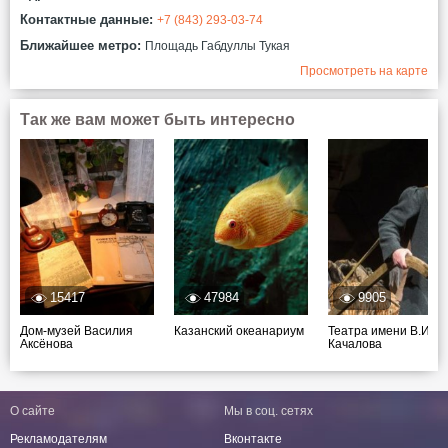
Контактные данные:
+7 (843) 293-03-74
Ближайшее метро:
Площадь Габдуллы Тукая
Просмотреть на карте
Так же вам может быть интересно
15417
47984
9905
Дом-музей Василия
Казанский океанариум
Театра имени В.И.
Аксёнова
Качалова
О сайте
Мы в соц. сетях
Рекламодателям
Вконтакте