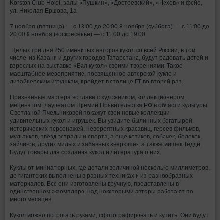
Korston Club Hotel, залы «Пушкин», «Достоевский», «Чехов» и фойе,
ул. Николая Ершова, 1а
7 ноября (пятница) — с 13:00 до 20:00 8 ноября (суббота) — с 11:00 до
20:00 9 ноября (воскресенье) — с 11:00 до 19:00
️Целых три дня 250 именитых авторов кукол со всей России, в том
числе из Казани и других городов Татарстана, будут радовать детей и
взрослых на выставке «Бал кукол» своими творениями. Такое
масштабное мероприятие, посвященное авторской кукле и
дизайнерским игрушкам, пройдёт в столице РТ во второй раз.
Признанные мастера во главе с художником, коллекционером,
меценатом, лауреатом Премии Правительства РФ в области культуры
Светланой Пчельниковой покажут свои новые коллекции
удивительных кукол и игрушек. Вы увидите былинных богатырей,
исторических персонажей, невероятных красавиц, героев фильмов,
мультиков, звёзд эстрады и спорта, а еще котиков, собачек, белочек,
зайчиков, других милых и забавных зверюшек, а также мишек Тедди.
Будут товары для создания кукол и литература о них.
Куклы от миниатюрных, где детали величиной несколько миллиметров,
до гигантских выполнены в разных техниках и из разнообразных
материалов. Все они изготовлены вручную, представлены в
единственном экземпляре, над некоторыми авторы работают по
много месяцев.
Кукол можно потрогать руками, сфотографировать и купить. Они будут