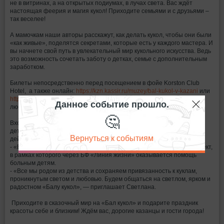
не в витринах, а на открытых подиумах, в лучах света. Вас ждёт
настоящая феерия и магия кукол! Приходите семьями и с друзьями –
так веселее!
А мамочкам наши авторы расскажут, как делать кукол, чтобы они были
«как живые», поделятся секретами, которые есть у каждого мастера. И
вы начнете свой путь в увлекательный мир кукольного искусства. Ведь
это возможность сочетать заботу о детках, семье с дополнительным
заработком.
Билеты непосредственно перед посещением в фойе Korston Club
Hotel, а также онлайн:
https://kzn.kassir.ru/muzey/bal-kukol-v-kazani
или
https://balkukol.ru/
. Купленный билет действителен на один проход в
Данное событие прошло.
любой день по расписанию выставки.
🤔
Входной билет - 700₽; подростки, студенты и пенсионеры — 500₽;
дети до 7 лет, многодетные семьи, ветераны и участники боевых
Вернуться к событиям
действий, инвалиды 1-й группы – бесплатно.
- «Балы кукол» Светланы Пчельниковой — благотворительный проект,
в рамках которого через БФ «Линия жизни» оказывается помощь
больным детям.
- «Все мы родом из детства и сохраняем привязанность к куклам,
проникнутым светом и любовью. Будем общаться на светлом, ярком и
радостном «Балу кукол», — приглашает Светлана.
Приходите в сказочный мир на «Бал кукол» и подарите праздник
красоты себе и близким! Ждём вас, дорогие казанцы и гости города!