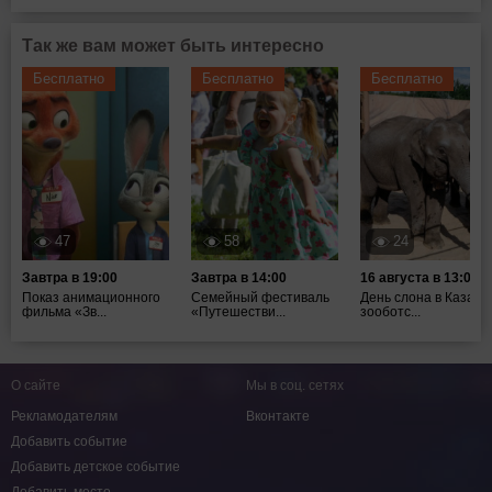
Так же вам может быть интересно
Бесплатно
Бесплатно
Бесплатно
47
58
24
Завтра в 19:00
Завтра в 14:00
16 августа в 13:00
Показ анимационного
Семейный фестиваль
День слона в Казанс
фильма «Зв...
«Путешестви...
зооботс...
О сайте
Мы в соц. сетях
Рекламодателям
Вконтакте
Добавить событие
Добавить детское событие