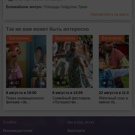
Ближайшее метро:
Площадь Габдуллы Тукая
Просмотреть на карте
Так же вам может быть интересно
Бесплатно
Бесплатно
Бесплатно
42
46
51
8 августа в 19:00
8 августа в 14:00
22 августа в 11:00
Показ анимационного
Семейный фестиваль
Яблочный спас в пар
фильма «Зв...
«Путешестви...
имени Ур...
О сайте
Мы в соц. сетях
Рекламодателям
Вконтакте