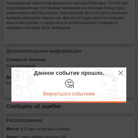
посвященный сказочному фольклору народов Поволжья. Гостей ждут
хореографические постановки творческих коллективов Татарстана,
ремесленные мастер-классы, тематическая фотосессия и сказочная
ярмарка народного творчества. Для детей будет работать игровая
зона и мастерская, а среди посетителей разыграют подарки от
народных брендов. Вход свободный.
Дополнительная информация
Стоимость билетов:
Вход свободный
Данное событие прошло.
Дата:
🤔
5 июня в 11:00
Вернуться к событиям
Сообщить об ошибке
Расположение
Место:
В Старо-татарской слободе
Адрес:
улица Каюма Насыри,15А