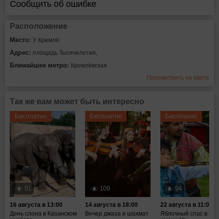
Сообщить об ошибке
Расположение
Место:
У Кремля
Адрес:
площадь Тысячелетия,
Ближайшее метро:
Кремлёвская
Просмотреть на карте
Так же вам может быть интересно
Бесплатно
Бесплатно
Бесплатно
91
109
94
16 августа в 13:00
14 августа в 18:00
22 августа в 11:00
День слона в Казанском
Вечер джаза и шахмат
Яблочный спас в пар