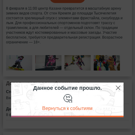
8 февраля в 11:00 центр Казани превратится в масштабную арену
зимних видов спорта. От стен Кремля до площади Тысячелетия
состоится зрелищный спуск с элементами фристайла, сноуборда и
лыж. Для профессиональных спортсменов подготовят трассу с
трамплином, а для любителей — отдельный склон. По традиции
участников ждут костюмированные и массовые заезды. Участие
бесплатное, требуется предварительная регистрация. Возрастное
ограничение — 18+.
Дополнительная информация
Данное событие прошло.
Стоимость билетов:
🤔
Вход свободный
Вернуться к событиям
Дата:
8 февраля в 11:00