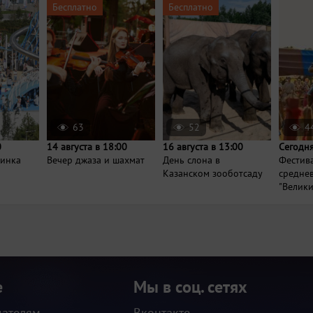
Бесплатно
Бесплатно
63
52
4
0
14 августа в 18:00
16 августа в 13:00
Сегодня
ринка
Вечер джаза и шахмат
День слона в
Фестив
Казанском зооботсаду
средне
"Велики
е
Мы в соц. сетях
дателям
Вконтакте