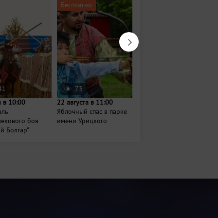
Бесплатно
Бесплатно
41
73
233
 в 10:00
22 августа в 11:00
Завтра в 12:00
аль
Яблочный спас в парке
Фестиваль народов
векового боя
имени Урицкого
Поволжья «Итиль»
й Болгар"