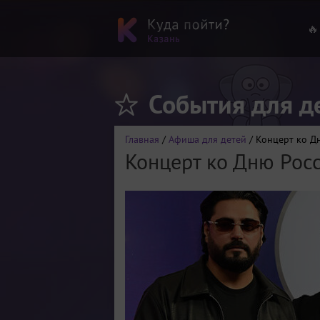
🔥
События для д
Главная
/
Афиша для детей
/ Концерт ко Д
Концерт ко Дню Рос