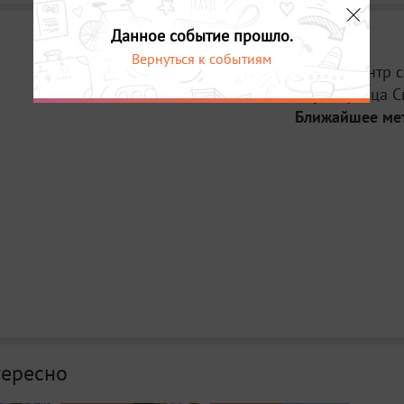
Данное событие прошло.
Вернуться к событиям
Место:
Центр 
Адрес:
улица С
Ближайшее ме
тересно