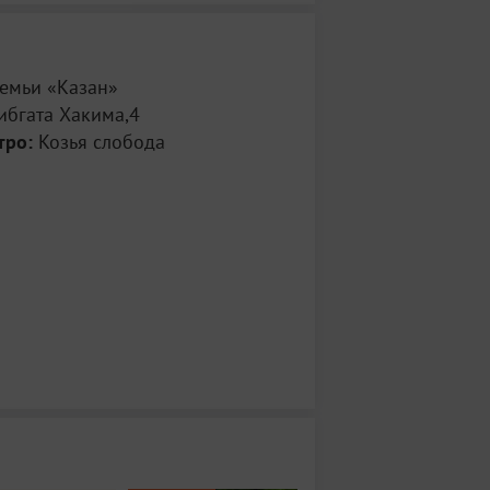
семьи «Казан»
ибгата Хакима,4
тро:
Козья слобода