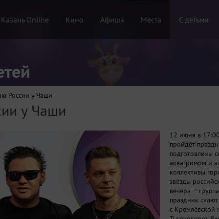
 Казань Online
Кино
Афиша
Места
С детьми
етей
ню России у Чаши
сии у Чаши
12 июня в 17:0
пройдёт праздн
подготовлены с
аквагримом и а
коллективы гор
звёзды российс
вечера — групп
праздник салют
с Кремлёвской 
Тысячелетия. В