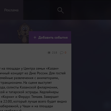
Реклама
Добавить события
218
0
0 на площади у Центра семьи «Казан»
ичный концерт ко Дню России. Для гостей
емейные развлечения с аниматорами,
ттракционами. На сцене выступят
ода, солисты Казанской филармонии,
кой и татарской эстрады. Хедлайнеры
а «Корни» и Фирдус Тямаев. Завершит
 в 22:00, который лучше всего будет видно
набережной, у Чаши и на площади
ход свободный.