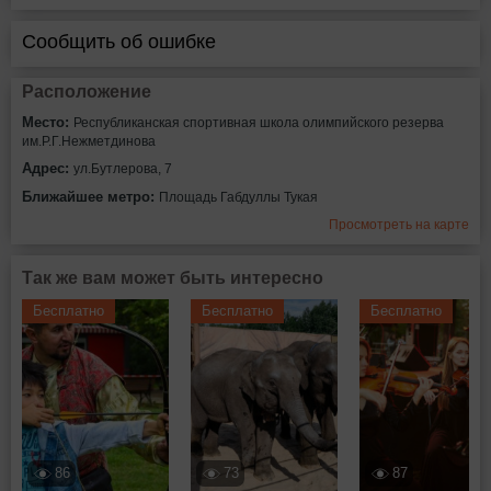
Сообщить об ошибке
Расположение
Место:
Республиканская спортивная школа олимпийского резерва
им.Р.Г.Нежметдинова
Адрес:
ул.Бутлерова, 7
Ближайшее метро:
Площадь Габдуллы Тукая
Просмотреть на карте
Так же вам может быть интересно
Бесплатно
Бесплатно
Бесплатно
86
73
87