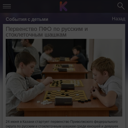
Назад
События с детьми
Первенство ПФО по русским и
стоклеточным шашкам
24 июня в Казани стартует первенство Приволжского федерального
округа по русским и стоклеточным шашкам среди юношей и девушек