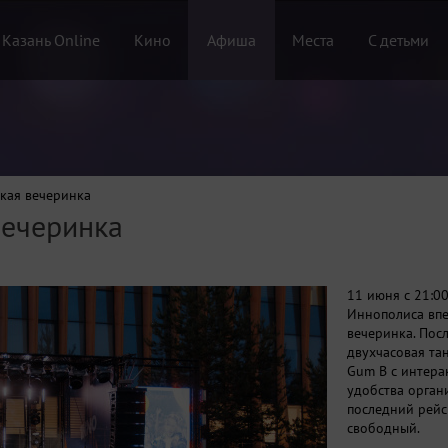
 Казань Online
Кино
Афиша
Места
С детьми
кая вечеринка
вечеринка
11 июня с 21:0
Иннополиса вп
вечеринка. Пос
двухчасовая та
Gum B с интера
удобства орган
последний рейс
свободный.