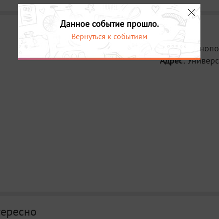
Данное событие прошло.
Вернуться к событиям
Место:
Иннопо
Адрес:
Универс
тересно