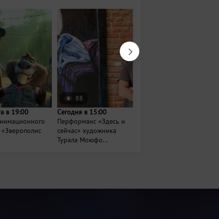
88
2588
та в 19:00
Сегодня в 15:00
Сегодня в 20:30
анимационного
Перформанс «Здесь и
Кинопоказы под
 «Зверополис
сейчас» художника
открытым небом в
Турала Моюфо...
Кремле