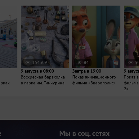
154309
84
9
9 августа в 08:00
Завтра в 19:00
9 авгус
Воскресная барахолка
Показ анимационного
Показ 
арках
в парке им. Тинчурина
фильма «Зверополис»
фильма
2»
е
Мы в соц. сетях