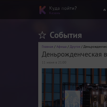
🔥
События
Главная
/
Афиша
/
Другое
/ Деньрожденчес
Деньрожденческая 
11 июня в 21:00