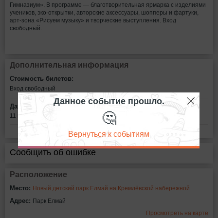
Гимназиум». В программе — благотворительная ярмарка с изделиями
учеников, эко-открытки, авторские аксессуары, шопперы и фартуки,
арт-зона «Рисуем музыку» и творческие выступления. Вход
свободный.
Дополнительная информация
Стоимость билетов:
Вход свободный
Данное событие прошло.
Дата:
🤔
11 июня в 15:00
Вернуться к событиям
Сообщить об ошибке
Расположение
Место:
Новый детский парк Елмай на Кремлёвской набережной
Адрес:
Парк Елмай
Просмотреть на карте