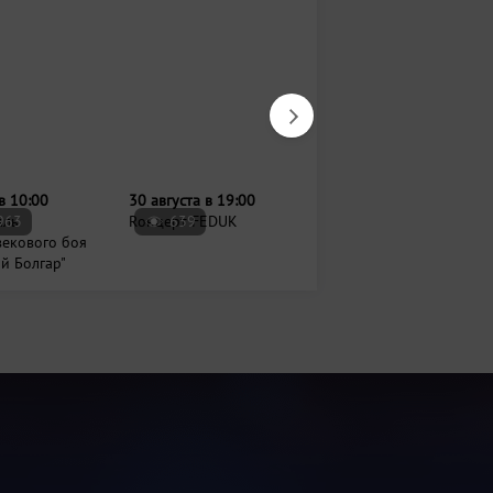
963
639
4750
в 10:00
30 августа в 19:00
26 сентября в 19:00
аль
Rонцерт FEDUK
Концерт группы «Танцы
векового боя
Минус»
й Болгар"