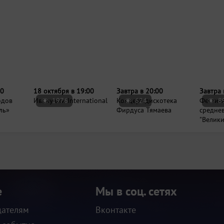
18 октября в 19:00
Завтра в 20:00
Иванушки International
1976
Концерт-дискотека
624
8
Фирдуса Тямаева
00
Завтра 
одов
Фестив
ль»
средне
"Велики
е
Мы в соц. сетях