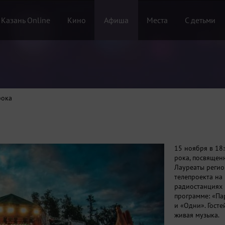
 Казань Online
Кино
Афиша
Места
С детьми
рока
15 ноября в 18
рока, посвящен
Лауреаты регио
телепроекта на 
радиостанциях 
программе: «Па
и «Одни». Гост
живая музыка.