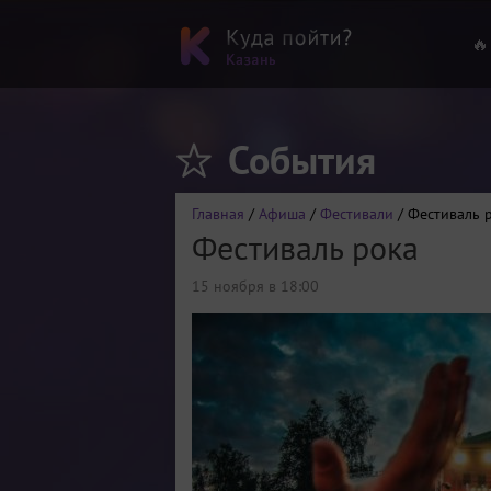
🔥
События
Главная
/
Афиша
/
Фестивали
/ Фестиваль 
Фестиваль рока
15 ноября в 18:00