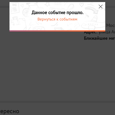
Данное событие прошло.
Вернуться к событиям
Место:
КЦ Мос
Адрес:
улица А
Ближайшее ме
тересно