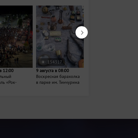
7
154317
72919
в 12:00
9 августа в 08:00
9 августа в 08:00
льный
Воскресная барахолка
Барахолка на
ль «Рок-
в парке им. Тинчурина
Гудованцева