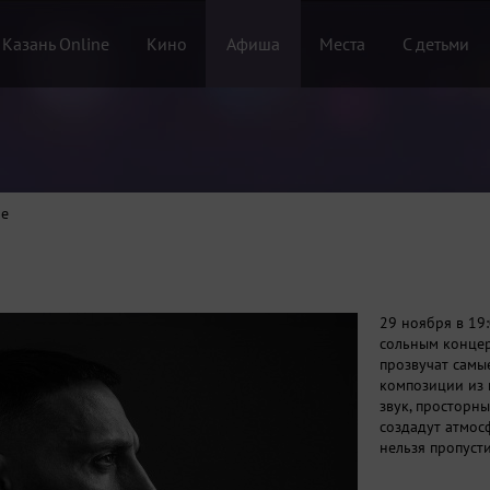
 Казань Online
Кино
Афиша
Места
С детьми
ne
29 ноября в 19
сольным концер
прозвучат самые
композиции из
звук, просторн
создадут атмос
нельзя пропусти