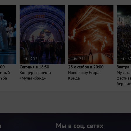
202
211
6
:00
Сегодня в 18:30
23 октября в 20:00
Завтра 
умный
Концерт проекта
Новое шоу Егора
Музыка
тьба
«Мультибэнд»
Крида
фестива
берега»
е
Мы в соц. сетях