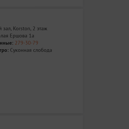
 зал, Korston, 2 этаж
олая Ершова 1а
анные:
279-30-79
тро:
Суконная слобода