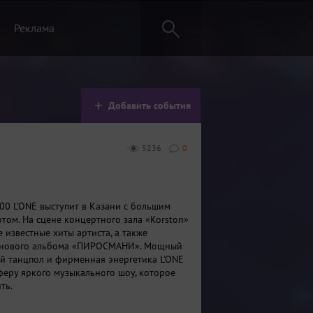
Реклама
Добавить события
5236
0
:00 L'ONE выступит в Казани с большим
том. На сцене концертного зала «Korston»
 известные хиты артиста, а также
 нового альбома «ПИРОСМАНИ». Мощный
ый танцпол и фирменная энергетика L'ONE
феру яркого музыкального шоу, которое
ть.