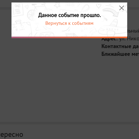
Данное событие прошло.
Вернуться к событиям
Место:
Бальный
Адрес:
ул. Ник
Контактные д
Ближайшее ме
тересно