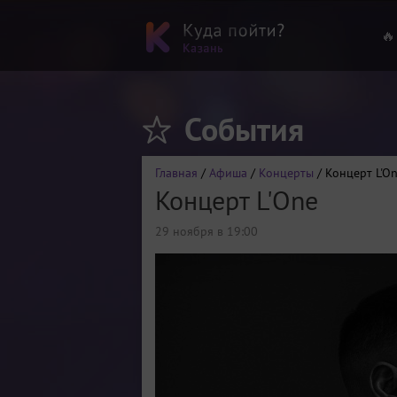
🔥
События
Главная
/
Афиша
/
Концерты
/ Концерт L'O
Концерт L'One
29 ноября в 19:00