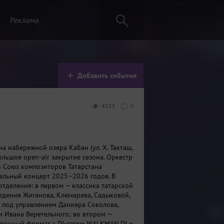
Реклама
Добавить события
4155
0
на набережной озера Кабан (ул. Х. Такташ,
ольшое open-air закрытие сезона. Оркестр
и Союз композиторов Татарстана
альный концерт 2025–2026 годов. В
отделения: в первом — классика татарской
едения Жиганова, Ключарева, Садыковой,
) под управлением Данияра Соколова,
и Ивана Веретельного; во втором —
тронный формат с DJ-сетом WALKMAN DJ и