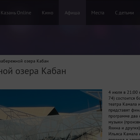
 Казань Online
Кино
Афиша
Места
С детьми
набережной озера Кабан
ной озера Кабан
4 июля в 21:00 
74) состоится б
театра Камала 
представят фин
программе два 
музыки (произв
Яхина и других
Ильяса Камала 
переход в элек