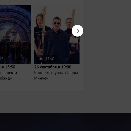
65
4760
1985
 в 18:30
26 сентября в 19:00
18 октября в 19:00
т проекта
Концерт группы «Танцы
Иванушки International
ибэнд»
Минус»