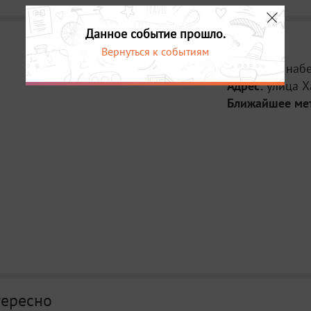
Данное событие прошло.
Вернуться к событиям
Место:
На наб
Адрес:
улица Х
Ближайшее ме
тересно