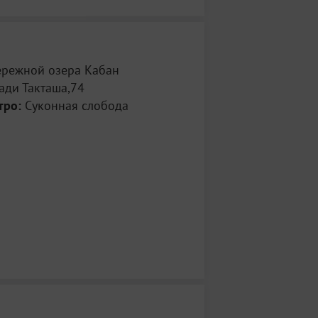
ережной озера Кабан
ади Такташа,74
тро:
Суконная слобода