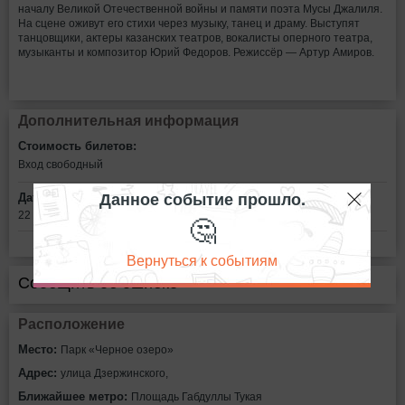
началу Великой Отечественной войны и памяти поэта Мусы Джалиля.
На сцене оживут его стихи через музыку, танец и драму. Выступят
танцовщики, актеры казанских театров, вокалисты оперного театра,
музыканты и композитор Юрий Федоров. Режиссёр — Артур Амиров.
Дополнительная информация
Стоимость билетов:
Вход свободный
Данное событие прошло.
Дата:
22 июня в 20:00
🤔
Вернуться к событиям
Сообщить об ошибке
Расположение
Место:
Парк «Черное озеро»
Адрес:
улица Дзержинского,
Ближайшее метро:
Площадь Габдуллы Тукая