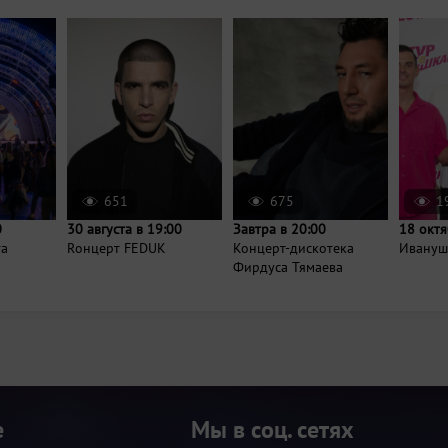
651
675
1
0
30 августа в 19:00
Завтра в 20:00
18 октя
та
Rонцерт FEDUK
Концерт-дискотека
Иванушк
Фирдуса Тямаева
е
Мы в соц. сетях