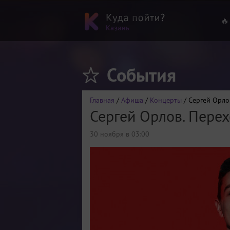
🔥
События
Главная
/
Афиша
/
Концерты
/ Сергей Орло
Сергей Орлов. Пере
30 ноября в 03:00