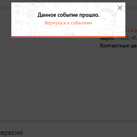
Данное событие прошло.
Вернуться к событиям
Место:
МВЦ Ка
Адрес:
МВЦ «Ка
Контактные д
тересно