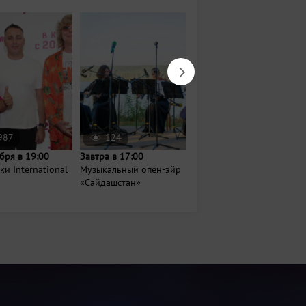
987
124
1127
бря в 19:00
Завтра в 17:00
17 октября в 19:00
и International
Музыкальный опен-эйр
Шоу Avatar Cinematic
«Сайдашстан»
Orchestra: «Легенды
русского...