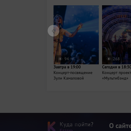
94
268
Завтра в 19:00
Сегодня в 18:3
Концерт-посвящение
Концерт проек
Зули Камаловой
«Мультибэнд»
О сайт