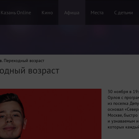
 Казань Online
Кино
Афиша
Места
С детьми
в. Переходный возраст
ходный возраст
30 ноября в 19
Орлов с програ
из поселка Депу
основал «Север
Москве, быстро
и узнаваемым и
которых каждый