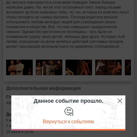
До чего все повторяется в этом мире! Комедия Эжена Лабиша
написана давно. Но, читая этот остроумный текст, перед глазами
возникают до боли знакомые типы - из тех, которые из кожи вон лезут,
чтобы походить на «новых русских». Господа родители решили
использовать любовь молодых людей для утверждения своего
положения в обществе. Всё, что они совершают анекдотически
смешно. Однако! Их претензии не безобидны - чуть было не
исковеркали судьбу своих детей, любящих друг друга. История этой
любви, показанная на фоне нелепых действий суетливых предков,
делает брызжущую весельем пьесу на удивление злободневной.
Дополнительная информация
Стоимость билетов:
Данное событие прошло.
400 - 1600
рублей
🤔
Дата:
Вернуться к событиям
5 мая в 18:00
7 июня в 18:00
16 июня в 18:00