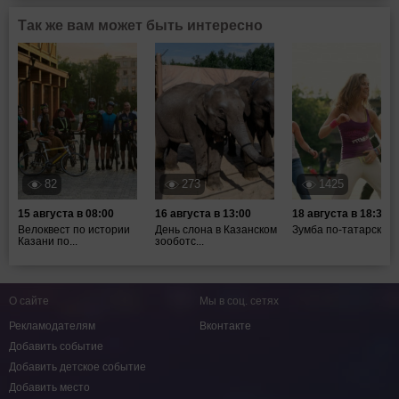
Так же вам может быть интересно
82
273
1425
15 августа в 08:00
16 августа в 13:00
18 августа в 18:30
Велоквест по истории
День слона в Казанском
Зумба по-татарски
Казани по...
зооботс...
О сайте
Мы в соц. сетях
Рекламодателям
Вконтакте
Добавить событие
Добавить детское событие
Добавить место