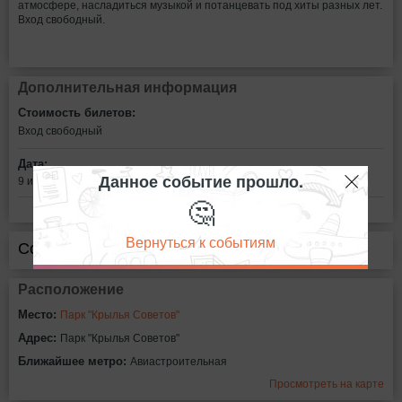
атмосфере, насладиться музыкой и потанцевать под хиты разных лет.
Вход свободный.
Дополнительная информация
Стоимость билетов:
Вход свободный
Дата:
Данное событие прошло.
9 июля в 17:00
🤔
Вернуться к событиям
Сообщить об ошибке
Расположение
Место:
Парк "Крылья Советов"
Адрес:
Парк "Крылья Советов"
Ближайшее метро:
Авиастроительная
Просмотреть на карте