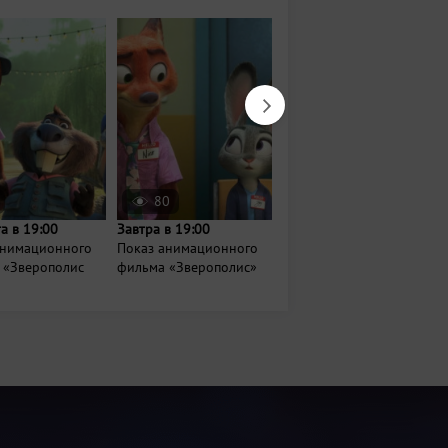
80
1417
та в 19:00
Завтра в 19:00
Завтра в 08:00
анимационного
Показ анимационного
Проект
 «Зверополис
фильма «Зверополис»
МедитируемВпарках