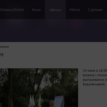
 Казань Online
Кино
Афиша
Места
С детьми
ологом
ом
24 июля в 18:3
встреча с психо
выстраивании л
Бируленцевой.