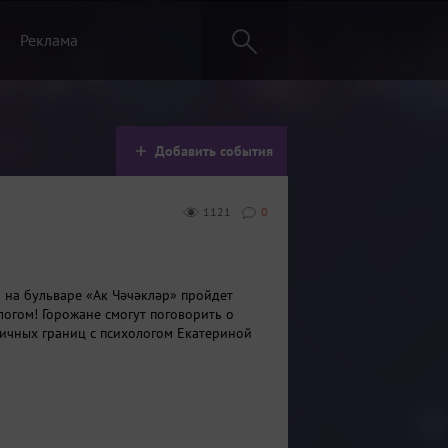
Реклама
Добавить события
1121
0
0 на бульваре «Ак Чәчәкләр» пройдет
логом! Горожане смогут поговорить о
ичных границ с психологом Екатериной