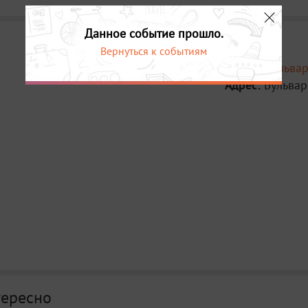
Данное событие прошло.
Вернуться к событиям
Место:
Бульва
Адрес:
Бульвар
тересно