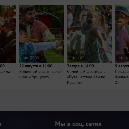
5990
186
6
:00
22 августа в 11:00
Завтра в 14:00
9 авгус
шахмат
Яблочный спас в парке
Семейный фестиваль
Показ 
имени Урицкого
«Путешествие Ави по
фильма
Казани»
2»
е
Мы в соц. сетях