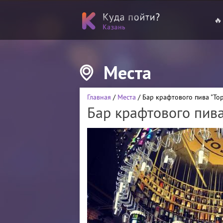
🔥
Места
Главная
/
Места
/ Бар крафтового пива "To
Бар крафтового пива