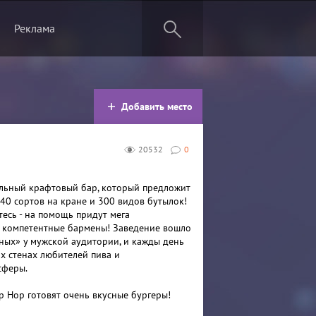
Реклама
Добавить место
20532
0
альный крафтовый бар, который предложит
 40 сортов на кране и 300 видов бутылок!
тесь - на помощь придут мега
 компетентные бармены! Заведение вошло
ных» у мужской аудитории, и кажды день
их стенах любителей пива и
сферы.
op Hop готовят очень вкусные бургеры!