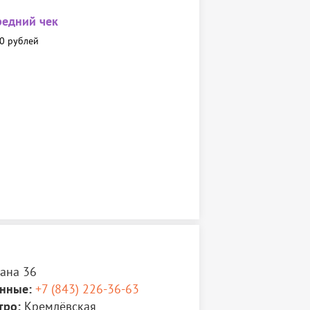
редний чек
0 рублей
мана 36
нные:
+7 (843) 226-36-63
тро:
Кремлёвская