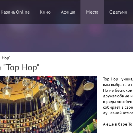
 Казань Online
Кино
Афиша
Места
С детьми
p Hop"
 "Top Hop"
Top Hop - уник
вам выбрать из
Но не беспокой
дружелюбные и
в ряды «особен
собирает в сво
душевной атмо
А еще в баре T