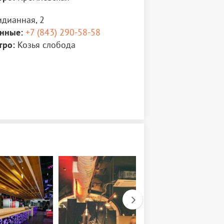
идианная, 2
нные:
+7 (843) 290-58-58
тро:
Козья слобода