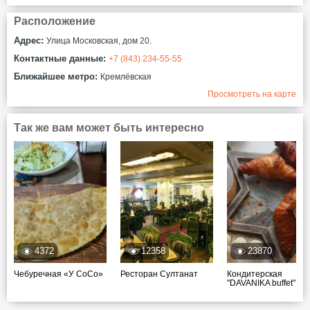
Расположение
Адрес:
Улица Московская, дом 20.
Контактные данные:
+7 (843) 234-55-55
Ближайшее метро:
Кремлёвская
Просмотреть на карте
Так же вам может быть интересно
4372
12358
23870
Чебуречная «У СоСо»
Ресторан Султанат
Кондитерская
"DAVANIKA buffet"...