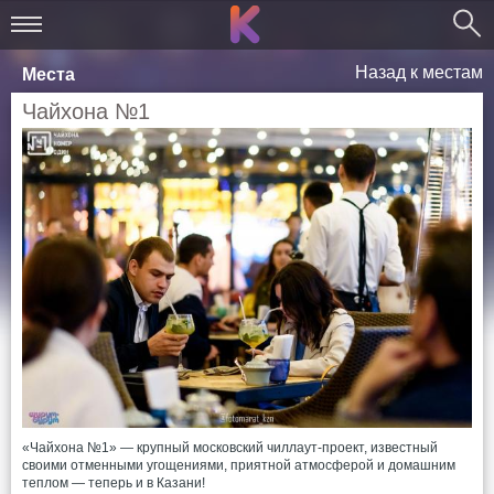
Назад к местам
Места
Чайхона №1
«Чайхона №1» — крупный московский чиллаут-проект, известный
своими отменными угощениями, приятной атмосферой и домашним
теплом — теперь и в Казани!