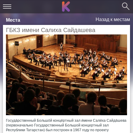
Назад к местам
Места
ГБКЗ имени Салиха Сайдашева
Госуда́рственный Большо́й конце́ртный зал и́мени Сали́ха Сайда́шева
(первоначально Государственный Большой концертный зал
Республики Татарстан) был построен в 1967 году по проекту