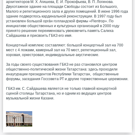
архитекторов М. Х. Агишева, Е. И. Прокофьева, В. П. Логинова.
Двухэтажное здание на площади Свободы состоит из Большого,
Малого и репетиционного зала и других помещений. В июне 1996 года
здание подверглось кардинальной реконструкции. В 1997 году был
установлен большой орга́н голландской фирмы «Flentrop». По
инициативе общественных и культурных организаций в 2000 году
принято решение переименовать увековечить память Салиха
Сайдашева и присвоить ГБКЗ его имя.
Концертный комплекс составляют: большой концертный зал на 700
мест с 4 ложами, камерный зал на 70 мест, репетиционный зал,
хоровая, оркестровая, индивидуальные акустические.
За годы своего существования ГБКЗ не раз становился центром
общественно-политической жизни Татарстана: здесь проходили
инаугурации президентов Республики Татарстан, общественные
форумы, заседания Госсовета РТ и другие торжественные церемонии.
ГБКЗ им. С. Сайдашева является не только главной концертной
сценой столицы Татарстана, но и одним из ведущих центров
музыкальной жизни Казани.