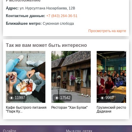
Адрес:
ул. Нурсултана Назарбаева, 12В
Контактные данные:
+7 (843) 264-36-51
Ближайшее метро:
Суконная слобода
Просмотреть на карте
Так же вам может быть интересно
11997
17542
9967
Кафе быстрого питания
Ресторан "Хан Булак"
Грузинский рестора
"Парк Ку...
Дадиани
О сайте
Мы в соц. сетях