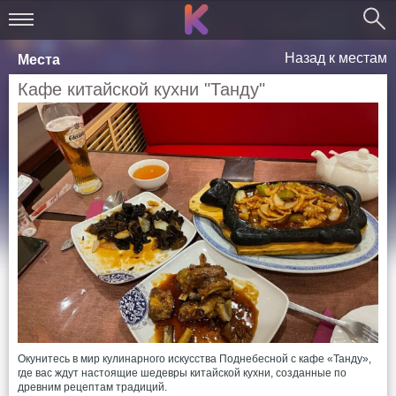
Назад к местам
Места
Кафе китайской кухни "Танду"
Окунитесь в мир кулинарного искусства Поднебесной с кафе «Танду»,
где вас ждут настоящие шедевры китайской кухни, созданные по
древним рецептам традиций.