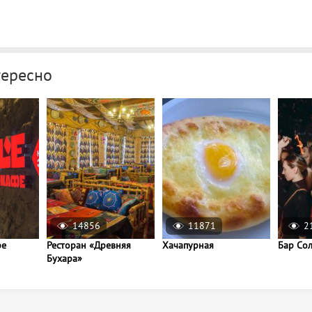
тересно
14856
11871
2
фе
Ресторан «Древняя
Хачапурная
Бар Со
Бухара»