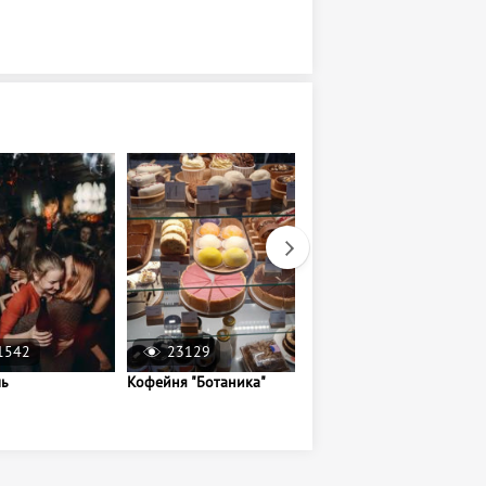
1542
23129
25559
ль
Кофейня "Ботаника"
Кафе-пекарня
«Крутон»