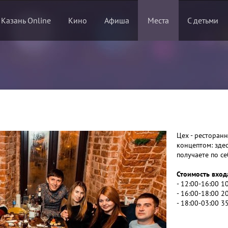
 Казань Online
Кино
Афиша
Места
С детьми
Цех - ресторан
концептом: здес
получаете по с
Стоимость вход
- 12:00-16:00 1
- 16:00-18:00 2
- 18:00-03:00 3