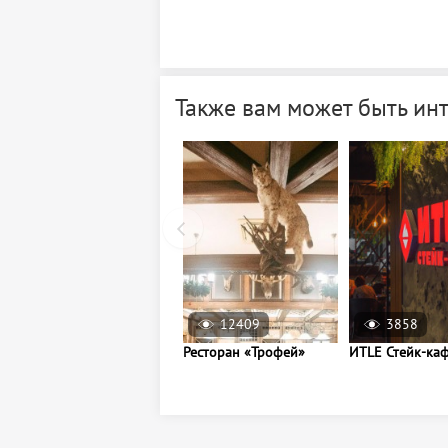
Также вам может быть ин
12409
3858
Ресторан «Трофей»
ИTLE Стейк-ка