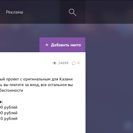
Реклама
Добавить место
24698
0
ный проект с оригинальным для Казани
ь вы платите за вход, все остальное вы
ебестоимости
а:
00 рублей
00 рублей
50 рублей