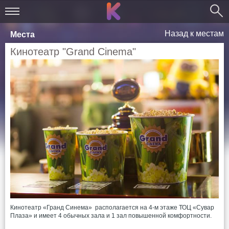
Назад к местам
Места
Кинотеатр "Grand Cinema"
Кинотеатр «Гранд Синема» располагается на 4-м этаже ТОЦ «Сувар
Плаза» и имеет 4 обычных зала и 1 зал повышенной комфортности.