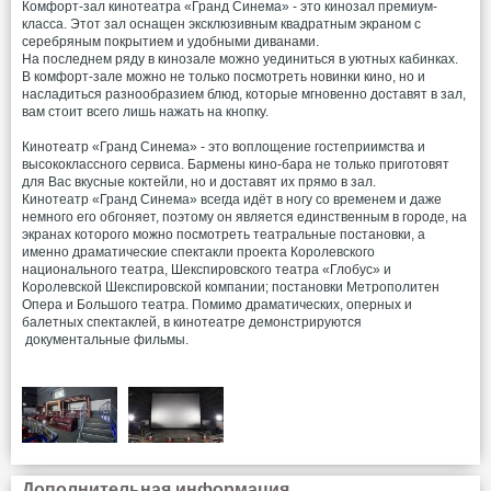
Комфорт-зал кинотеатра «Гранд Синема» - это кинозал премиум-
класса. Этот зал оснащен эксклюзивным квадратным экраном с
серебряным покрытием и удобными диванами.
На последнем ряду в кинозале можно уединиться в уютных кабинках.
В комфорт-зале можно не только посмотреть новинки кино, но и
насладиться разнообразием блюд, которые мгновенно доставят в зал,
вам стоит всего лишь нажать на кнопку.
Кинотеатр «Гранд Синема» - это воплощение гостеприимства и
высококлассного сервиса. Бармены кино-бара не только приготовят
для Вас вкусные коктейли, но и доставят их прямо в зал.
Кинотеатр «Гранд Синема» всегда идёт в ногу со временем и даже
немного его обгоняет, поэтому он является единственным в городе, на
экранах которого можно посмотреть театральные постановки, а
именно драматические спектакли проекта Королевского
национального театра, Шекспировского театра «Глобус» и
Королевской Шекспировской компании; постановки Метрополитен
Опера и Большого театра. Помимо драматических, оперных и
балетных спектаклей, в кинотеатре демонстрируются
документальные фильмы.
Дополнительная информация