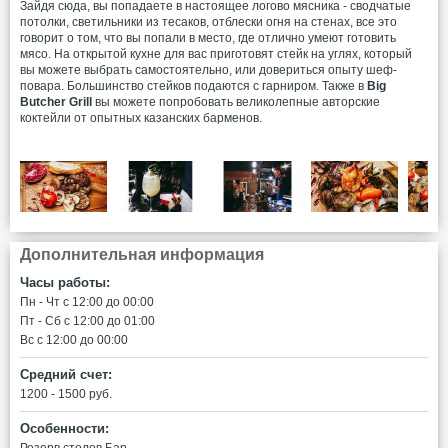
Зайдя сюда, вы попадаете в настоящее логово мясника - сводчатые
потолки, светильники из тесаков, отблески огня на стенах, все это
говорит о том, что вы попали в место, где отлично умеют готовить
мясо. На открытой кухне для вас приготовят стейк на углях, который
вы можете выбрать самостоятельно, или довериться опыту шеф-
повара. Большинство стейков подаются с гарниром. Также в
Big
Butcher Grill
вы можете попробовать великолепные авторские
коктейли от опытных казанских барменов.
Дополнительная информация
Часы работы:
Пн - Чт c 12:00 до 00:00
Пт - Сб c 12:00 до 01:00
Вс c 12:00 до 00:00
Средний счет:
1200 - 1500 руб.
Особенности:
Резерв столов
Бар