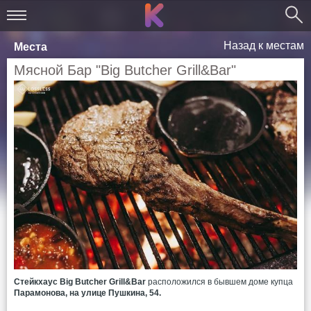
Назад к местам
Места
Мясной Бар "Big Butcher Grill&Bar"
Стейкхаус Big Butcher Grill&Bar
расположился в бывшем доме купца
Парамонова, на улице Пушкина, 54.