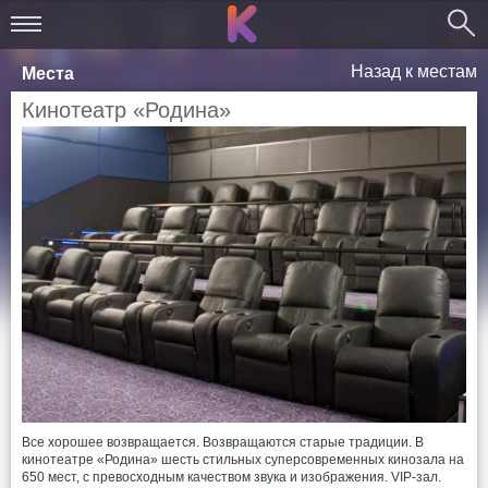
Назад к местам
Места
Кинотеатр «Родина»
Все хорошее возвращается. Возвращаются старые традиции. В
кинотеатре «Родина» шесть стильных суперсовременных кинозала на
650 мест, с превосходным качеством звука и изображения. VIP-зал.