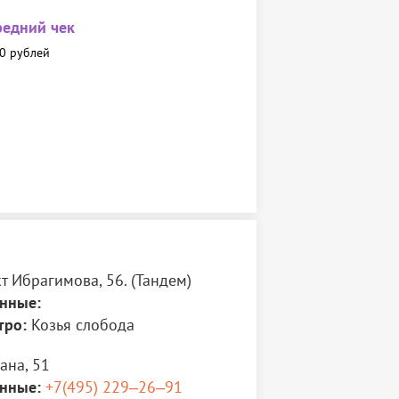
редний чек
0 рублей
 Ибрагимова, 56. (Тандем)
нные:
тро:
Козья слобода
ана, 51
нные:
+7(495) 229‒26‒91