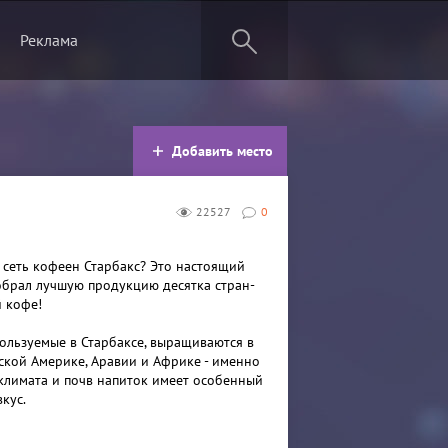
Реклама
Добавить место
22527
0
т сеть кофеен Старбакс? Это настоящий
обрал лучшую продукцию десятка стран-
 кофе!
пользуемые в Старбаксе, выращиваются в
ской Америке, Аравии и Африке - именно
 климата и почв напиток имеет особенный
кус.