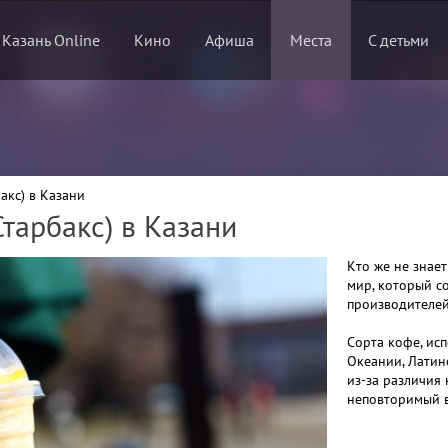
 Казань Online
Кино
Афиша
Места
С детьми
акс) в Казани
Старбакс) в Казани
Кто же не знае
мир, который с
производителей
Сорта кофе, ис
Океании, Латин
из-за различия
неповторимый в