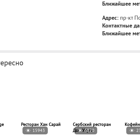
Ближайшее ме
Адрес:
пр-кт П
Контактные да
Ближайшее ме
тересно
15943
6820
2
ge
Ресторан Хан Сарай
Сербский ресторан
Кофейн