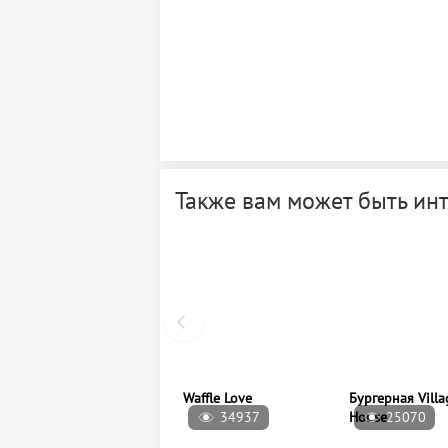
Также вам может быть ин
34937
25070
Waffle Love
Бургерная Villa