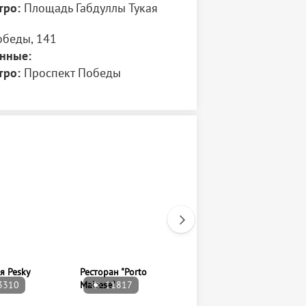
тро:
Площадь Габдуллы Тукая
обеды, 141
нные:
тро:
Проспект Победы
3310
11817
3594
я Pesky
Ресторан "Porto
Перемячная