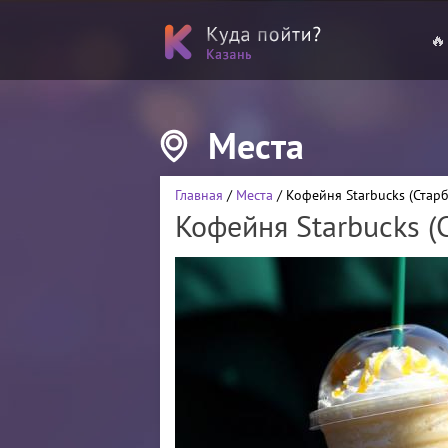
🔥
Места
Главная
/
Места
/ Кофейня Starbucks (Старб
Кофейня Starbucks (