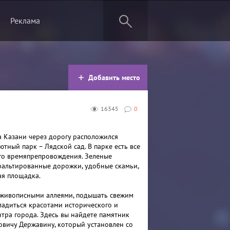
Реклама
Добавить место
16345
0
а Казани через дорогу расположился
тный парк – Лядской сад. В парке есть все
го времяпрепровождения. Зеленые
фальтированные дорожки, удобные скамьи,
ая площадка.
 живописными аллеями, подышать свежим
ладиться красотами исторического и
нтра города. Здесь вы найдете памятник
овичу Державину, который установлен со