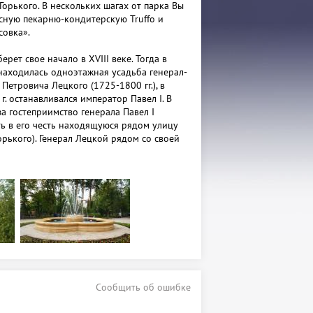
Горького. В нескольких шагах от парка Вы
сную пекарню-кондитерскую Truffo и
совка».
ерет свое начало в XVIII веке. Тогда в
находилась одноэтажная усадьба генерал-
Петровича Лецкого (1725-1800 гг.), в
г. останавливался император Павел I. В
а гостеприимство генерала Павел I
ть в его честь находящуюся рядом улицу
орького). Генерал Лецкой рядом со своей
зовал сад. В саду были посажены деревья,
и мощных 600-свечовых дуговых фонаря
в ночное время, а также небольшой
бронзовой скульптуры девушки с
ах. Фонтан был установлен в
открытия первого в Казани водопровода.
Лецким, стал местом встреч и прогулок
ва Казани, здесь проводились светские
жители Казани Лецкой сад называли
тепенно прижилось именно это название.
Сообщить об ошибке
ке многое менялось. Усадьбу Лецкого
 Горькому в 1999 году, его, в свою