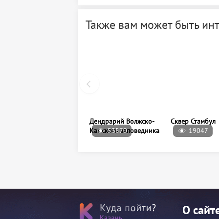
Также вам может быть ин
Дендрарий Волжско-
Камского заповедника
53570
19047
Сквер Стамбул