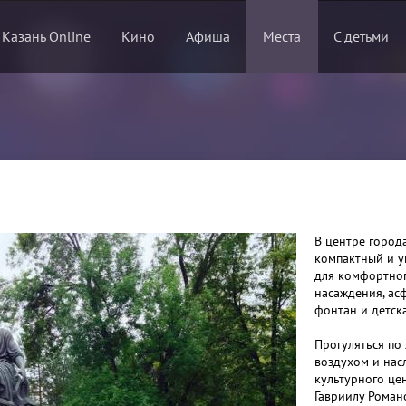
 Казань Online
Кино
Афиша
Места
С детьми
В центре город
компактный и ую
для комфортно
насаждения, ас
фонтан и детск
Прогуляться по
воздухом и нас
культурного це
Гавриилу Роман