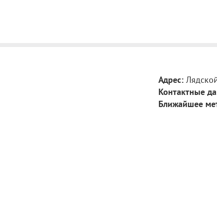
очередь, смени
в виде скульпт
шарообразной ф
под клумбу в 20
году парк был 
благоустроен. 
белки. Возле д
доброй бабушки
Адрес:
Лядской
работы Винеры
Контактные да
Ближайшее ме