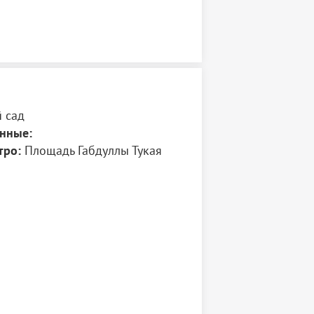
л памятник Державину в 2003 году. Фонтан
уры девушки был измерен на фонтан
ормы в 1970-е годы, реконструирован
03 и восстановлен к 2015 году. В этом же
полностью отреставрирован и
В сквере на деревьях нашли себе дом две
етской площадки появилась скульптура
 Аняни («эбики» по-татарски «бабушка»)
 сад
 Абдуллиной.
нные:
тро:
Площадь Габдуллы Тукая