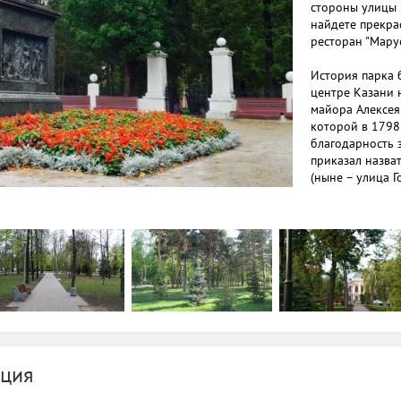
стороны улицы 
найдете прекра
ресторан "Мару
История парка б
центре Казани 
майора Алексея 
которой в 1798 
благодарность з
приказал назва
(ныне – улица Г
усадьбой органи
установлены тр
для освещения 
фонтан в виде 
кувшином в рук
ознаменование 
Сад, названный 
высшего общест
рауты. Однако 
Лядским, и пос
ция
С тех пор в пар
сменил памятник