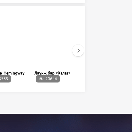
5585
20646
85505
ан Hemingway
Лаунж-бар «Халат»
Горкинско-
Ометьевский лес