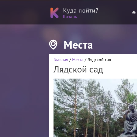
🔥
Места
Главная
/
Места
/ Лядской сад
Лядской сад