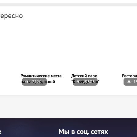
тересно
Романтические места
на Петербургской
21204
29686
1
Детский парк
Рестор
"Калейдоскоп"