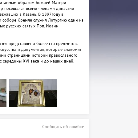
читаемым образом Божией Матери
ор посещался всеми членами династии
езжавших в Казань. В 1897году в
 соборе Кремля служил Литургию один из
ых русских святых Прп. Иоанн
.
узея представлено более ста предметов,
скусства и документов, которые знакомят
ими страницами истории православного
с середины XVI века и до наших дней.
ли смогут познакомиться не только с
ктурным убранством Благовещенского
нать, насколько разнообразен, интересен и
ославный мир Казани. Среди экспонатов:
ниги XVI-начала XX века; разнообразные
нике исполнения иконы, среди которых
мительной работы образ Божией Матери
орированный в самой тончайшей и
технике Православия – перегородчатой
фии православных памятников
ой Казани; впервые экспонирующийся
Сообщить об ошибке
Архиепископа Казанского и Свияжского
кареты, подаренной казанцами