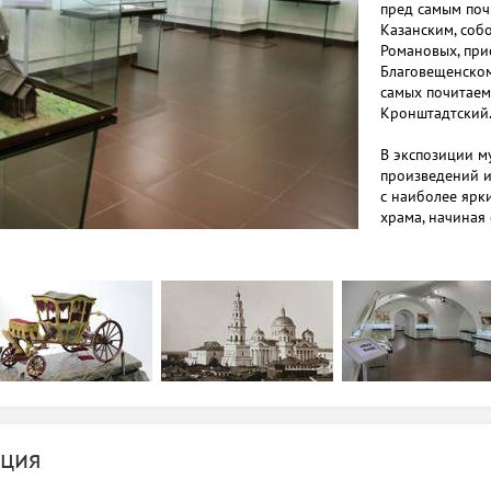
пред самым по
Казанским, соб
Романовых, при
Благовещенском
самых почитаем
Кронштадтский
В экспозиции м
произведений и
с наиболее ярк
храма, начиная 
Теперь посетите
богатым архите
собора, но и уз
загадочен прав
православные к
по стилю и тех
выделяется изу
Казанской, дек
дорогостоящей 
эмали; фотогра
дореволюционн
ция
посох первого 
Гурия; модель 