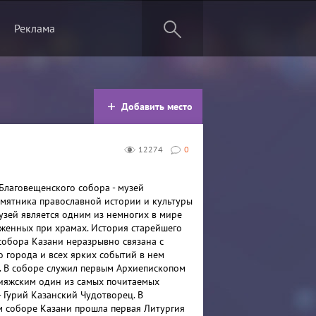
Реклама
Добавить место
12274
0
Благовещенского собора - музей
мятника православной истории и культуры
музей является одним из немногих в мире
оженных при храмах. История старейшего
собора Казани неразрывно связана с
о города и всех ярких событий в нем
 В соборе служил первым Архиепископом
ияжским один из самых почитаемых
- Гурий Казанский Чудотворец. В
 соборе Казани прошла первая Литургия