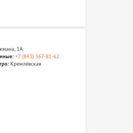
атерине II в 1767 году и многое другое.
кспозиции отведена теме обретения и
амой почитаемой Русской православной
 Божьей матери Казанской. Благодаря
там и современной оснащенности музея
ий сможет перенестись во времена
вана Грозного и прикоснуться к истории
кмана, 1А
тыни Русской православной церкви.
нные:
+7 (843) 567-81-62
озиция дополнена электронными
тро:
Кремлёвская
екторами, с помощью которых
я фильмы православной тематики, в том
ственно-документальный фильм
 Казанской иконе Божией Матери. В
сующимся художественным наполнением
ра собора доступен электронный киоск, с
го можно заглянуть в самый потаенный
ой росписи.
 рублей.
ионеры, школьники — 80 рублей.