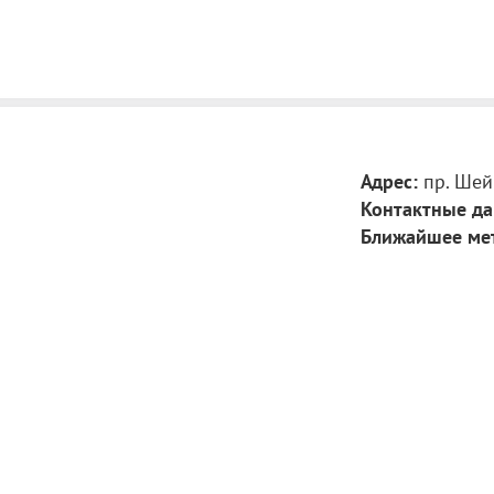
Императрице Ек
Важная часть э
прославления с
церковью иконы
редким экспона
каждый желающ
царствования И
Адрес:
пр. Шей
величайшей свя
Контактные да
Музейная эксп
Ближайшее ме
станциями: про
воспроизводятс
числе и художе
«Заступница» о
помощь интере
самого интерье
помощью которо
уголок настенн
Стоимость:
Взрослые — 150
Студенты, пенс