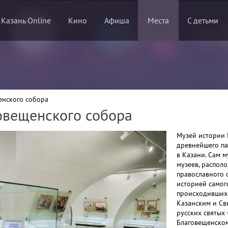
 Казань Online
Кино
Афиша
Места
С детьми
енского собора
овещенского собора
Музей истории 
древнейшего па
в Казани. Сам 
музеев, распол
православного 
историей самог
происходивших.
Казанским и Св
русских святых 
Благовещенском