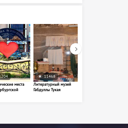
1204
11468
11637
ические места
Литературный музей
Музей исламской
ербургской
Габдуллы Тукая
культуры