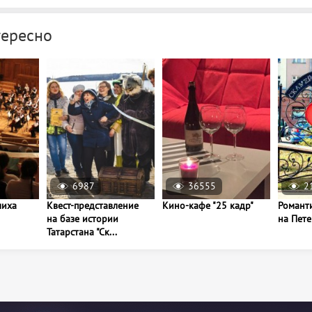
тересно
6987
36555
2
лиха
Квест-представление
Кино-кафе "25 кадр"
Романт
на базе истории
на Пет
Татарстана "Ск...