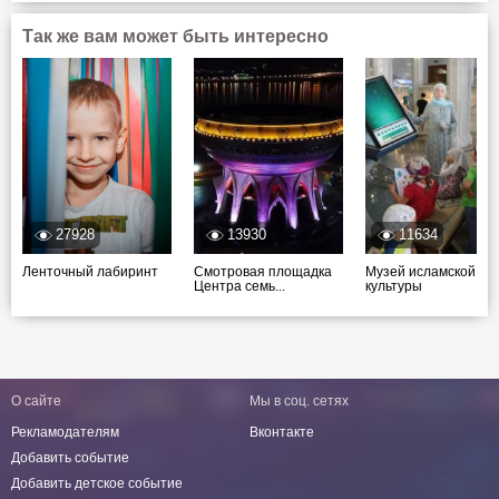
Так же вам может быть интересно
27928
13930
11634
Ленточный лабиринт
Смотровая площадка
Музей исламской
Центра семь...
культуры
О сайте
Мы в соц. сетях
Рекламодателям
Вконтакте
Добавить событие
Добавить детское событие