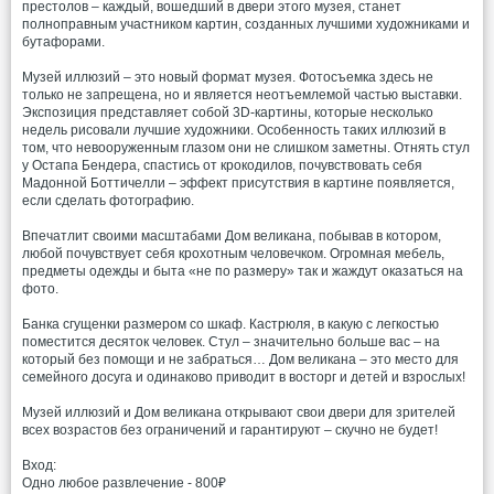
престолов – каждый, вошедший в двери этого музея, станет
полноправным участником картин, созданных лучшими художниками и
бутафорами.
Музей иллюзий – это новый формат музея. Фотосъемка здесь не
только не запрещена, но и является неотъемлемой частью выставки.
Экспозиция представляет собой 3D-картины, которые несколько
недель рисовали лучшие художники. Особенность таких иллюзий в
том, что невооруженным глазом они не слишком заметны. Отнять стул
у Остапа Бендера, спастись от крокодилов, почувствовать себя
Мадонной Боттичелли – эффект присутствия в картине появляется,
если сделать фотографию.
Впечатлит своими масштабами Дом великана, побывав в котором,
любой почувствует себя крохотным человечком. Огромная мебель,
предметы одежды и быта «не по размеру» так и жаждут оказаться на
фото.
Банка сгущенки размером со шкаф. Кастрюля, в какую с легкостью
поместится десяток человек. Стул – значительно больше вас – на
который без помощи и не забраться… Дом великана – это место для
семейного досуга и одинаково приводит в восторг и детей и взрослых!
Музей иллюзий и Дом великана открывают свои двери для зрителей
всех возрастов без ограничений и гарантируют – скучно не будет!
Вход:
Одно любое развлечение - 800₽