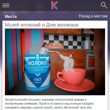
Назад к местам
Места
Музей иллюзий и Дом великана
Музей иллюзий пополнит альбомы посетителей яркими и
необычными снимками. Пройти по канату над ночным городом,
покормить жирафа сырной луной, занять Железный трон Игр