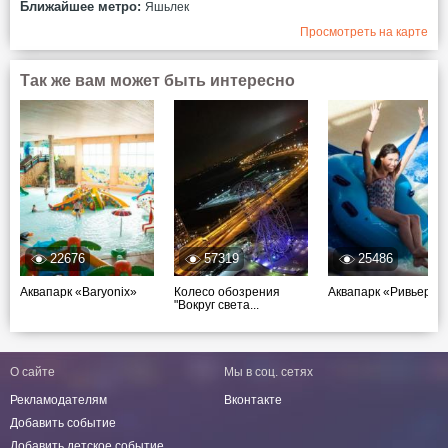
Ближайшее метро:
Яшьлек
Просмотреть на карте
Так же вам может быть интересно
22676
57319
25486
Аквапарк «Baryonix»
Колесо обозрения
Аквапарк «Ривьера»
"Вокруг света...
О сайте
Мы в соц. сетях
Рекламодателям
Вконтакте
Добавить событие
Добавить детское событие