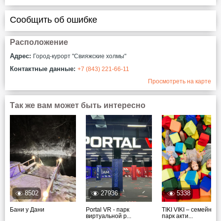
Сообщить об ошибке
Расположение
Адрес:
Город-курорт "Свияжские холмы"
Контактные данные:
+7 (843) 221-66-11
Просмотреть на карте
Так же вам может быть интересно
8502
27936
5338
Бани у Дани
Portal VR - парк
TIKI VIKI – семейный
виртуальной р...
парк акти...