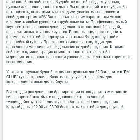
персонал бара заботится об удобстве гостей, создает условия,
нужные для полноценного отдыха. Вы можете прийти в клуб, чтобы
потанцевать, познакомиться с людьми, увлекательно провести
свободное время. «RV Bar » славится своим караоке, там можно
исполнить любые русские и зарубежные хиты. Профессиональный
звук, световое сопровождение сделают вас настоящей звездой,
позволят испытать новые чувства. Бармены предложат оценить
фирменные коктейли, перекусить сытными блюдами русской и
европейской кухонь. Пространство идеально подходит для
проведения мальчишников и девичников, дней рождения. К таким
событиям администрация помогает подготовиться, чтобы
мероприятие прошло на высшем уровне и оставило только приятные
воспоминания.
Устали от скучных будней, тяжелых трудовых дней? Загляните в “RV
CLUB” тут настроение обязательно улучшится, а силы для
завершения важных дел найдутся.
В честь дня рождения при бронировании стола дарят вам игристое
вино, паровой коктейль и поздравление от заведения!
*Акция действует за неделю до и неделю после дня рождения
Каждый день с 22:00 до 23:00 бесплатные коктейли для девушек!