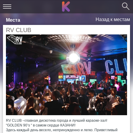
Назад к местам
Места
RV CLUB
RV CLUB –главная дискотека города и лучший караоке-зал!
“GOLDEN 90’s “ в самом сердце КАЗАНИ!
Здесь каждый день весело, непринужденно и легко. Приветливый