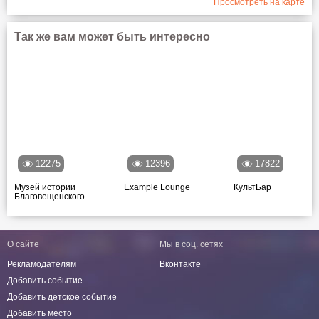
Просмотреть на карте
Так же вам может быть интересно
12275
12396
17822
Музей истории
Example Lounge
КультБар
Благовещенского...
О сайте
Мы в соц. сетях
Рекламодателям
Вконтакте
Добавить событие
Добавить детское событие
Добавить место