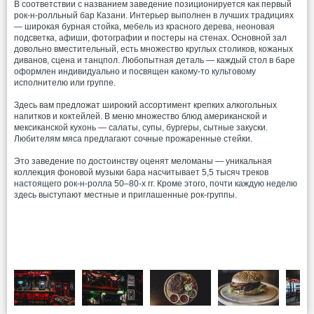
В соответствии с названием заведение позиционируется как первый
рок-н-ролльный бар Казани. Интерьер выполнен в лучших традициях
— широкая бурная стойка, мебель из красного дерева, неоновая
подсветка, афиши, фотографии и постеры на стенах. Основной зал
довольно вместительный, есть множество круглых столиков, кожаных
диванов, сцена и танцпол. Любопытная деталь — каждый стол в баре
оформлен индивидуально и посвящен какому-то культовому
исполнителю или группе.
Здесь вам предложат широкий ассортимент крепких алкогольных
напитков и коктейлей. В меню множество блюд американской и
мексиканской кухонь — салаты, супы, бургеры, сытные закуски.
Любителям мяса предлагают сочные прожаренные стейки.
Это заведение по достоинству оценят меломаны — уникальная
коллекция фоновой музыки бара насчитывает 5,5 тысяч треков
настоящего рок-н-ролла 50–80-х гг. Кроме этого, почти каждую неделю
здесь выступают местные и приглашенные рок-группы.