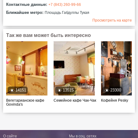
Контактные данные:
+7 (843) 260-99-66
Ближайшее метро:
Площадь Габдуллы Тукая
Просмотреть на карте
Так же вам может быть интересно
14151
13515
23300
Вегетарианское кафе
Семейное кафе Чак-Чак
Кофейня Pesky
Govinda's
О сайте
Мы в соц. сетях