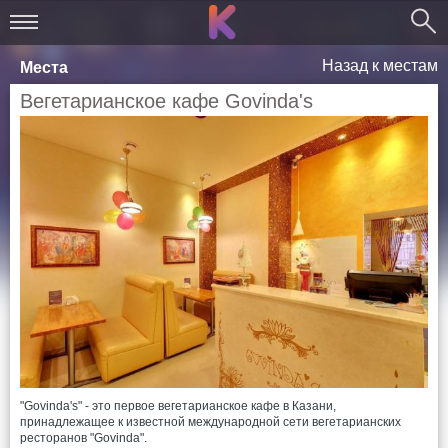
Назад к местам
Места
Вегетарианское кафе Govinda's
"Govinda's" - это первое вегетарианское кафе в Казани,
принадлежащее к известной международной сети вегетарианских
ресторанов "Govinda".