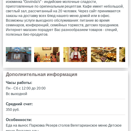
изюминка "Govinda's" - индийские молочные сладости,
приготовленные по оригинальным рецептам. Кафе имеет небольшой,
светлый зал, рассчитанный на 20 человек. Через сайт принимаются
заказы на доставку всех блюд нашего меню домой или в офис.
Возможны услуги выездного обслуживания: питание во время
семинаров, конференций, семейных торжеств, детских праздников.
Интернет-магазин порадует Вас разнообразием товаров - специй,
полезных био-продуктов.
Дополнительная информация
Часы работы:
Пн - Сб c 12:00 до 20:00
Вс выходной
Средний счет:
350 руб.
Особенности:
Еда на вынос
Парковка
Резерв столов
Вегетарианское меню
Детское
меню
Доставка еды