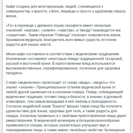
Кафе создано для вегетарианцев, людей, стремящихся к
совершенству, к красоте, к йоге, Аюрведе и просто к здоровому образу
жизни.
«Го» в переводе с древнего языка санскрита имеет несколько
значений: «корова», «земля», «чувства», а "винда" переводится как
«защитник». Таким образом "Говинда" означает покровитель коров,
брахманов-мудрецов, благодетель всех живых существ, источник
радости для наших чувств.
Меню кафе составлено в соответствии с ведическими традициями.
Исключение составляют некоторые блюда традиционной татарской,
русской и восточной кухни. В приготовлении блюд используются
высококачественные, нерафинированные, полезные для здоровья
продукты.
Слово «ведическое» происходит от слова «веды», «ведать» что
значит «знание». Принципиальное отличие ведической кухни от
любой другой заключается в сознании повара. Повар, соблюдающий
ведические традиции, готовит пищу в благости, в знании, в духовной
атмосфере, тем самым вкладывая в неё любовь и благодарность.
Согласно индийской науке "Бхакти" вкушая такую пищу Вы получите
удовольствие для языка, здоровье для тела, а также радость для
сердца, поскольку правильно и с любовью приготовленная пища дарит
умиротворение. В ведической кулинарии в большом разнообразии
применяются специи, которые значительно улучшают вкус и
переваривание пищи, а также имеют лечебные свойства. Кулинарная