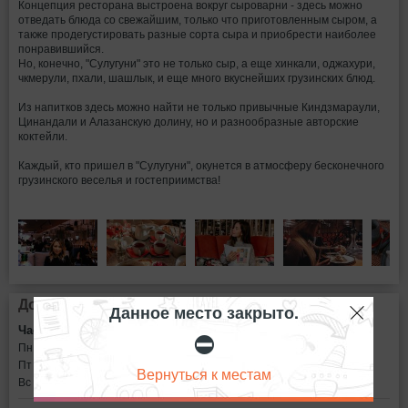
Концепция ресторана выстроена вокруг сыроварни - здесь можно
отведать блюда со свежайшим, только что приготовленным сыром, а
также продегустировать разные сорта сыра и приобрести наиболее
понравившийся.
Но, конечно, "Сулугуни" это не только сыр, а еще хинкали, оджахури,
чкмерули, пхали, шашлык, и еще много вкуснейших грузинских блюд.
Из напитков здесь можно найти не только привычные Киндзмараули,
Цинандали и Алазанскую долину, но и разнообразные авторские
коктейли.
Каждый, кто пришел в "Сулугуни", окунется в атмосферу бесконечного
грузинского веселья и гостеприимства!
Дополнительная информация
Данное место закрыто.
⛔
Часы работы:
Пн - Чт c 11:00 до 00:00
Пт - Сб c 11:00 до 02:00
Вернуться к местам
Вс c 11:00 до 00:00