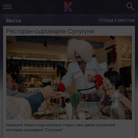
Назад к местам
Места
Ресторан-сыроварня Сулугуни
Накануне Нового года в Казани открыл свои двери грузинский
ресторан-сыроварня "Сулугуни".