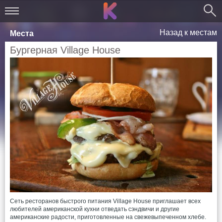
Назад к местам
Места
Бургерная Village House
Сеть ресторанов быстрого питания Village House приглашает всех
любителей американской кухни отведать сэндвичи и другие
американские радости, приготовленные на свежевыпеченном хлебе.