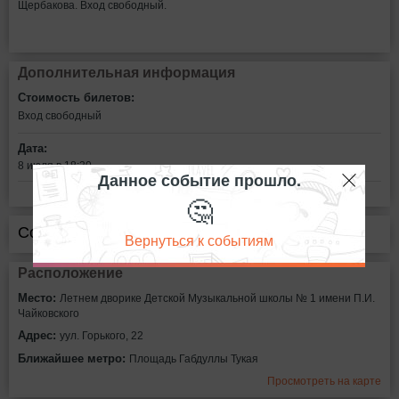
Щербакова. Вход свободный.
Дополнительная информация
Стоимость билетов:
Вход свободный
Дата:
8 июля в 18:30
Данное событие прошло.
🤔
Сообщить об ошибке
Вернуться к событиям
Расположение
Место:
Летнем дворике Детской Музыкальной школы № 1 имени П.И.
Чайковского
Адрес:
уул. Горького, 22
Ближайшее метро:
Площадь Габдуллы Тукая
Просмотреть на карте