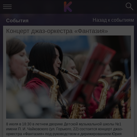
Назад к событиям
События
Концерт джаз-оркестра «Фантазия»
8 июля в 18:30 в летнем дворике Детской музыкальной школы №1
имени П. И. Чайковского (ул. Горького, 22) состоится концерт джаз-
оркестра «Фантазия» под руководством и дирижированием Юрия