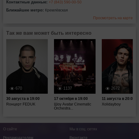
Контактные данные:
+7 (843) 590-00-50
Ближайшее метро:
Кремлёвская
Просмотреть на карте
Так же вам может быть интересно
670
1137
2672
30 августа в 19:00
17 октября в 19:00
11 августа в 20:00
Rонцерт FEDUK
Шоу Avatar Cinematic
Xolidayboy
Orchestra...
О сайте
Мы в соц. сетях
Рекламодателям
Вконтакте