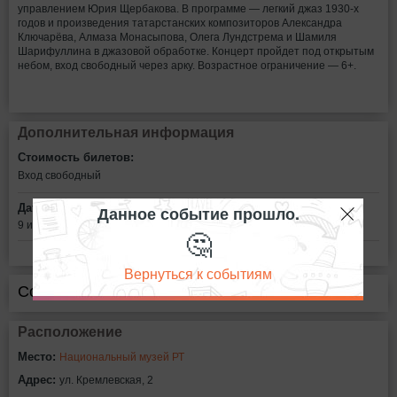
управлением Юрия Щербакова. В программе — легкий джаз 1930-х
годов и произведения татарстанских композиторов Александра
Ключарёва, Алмаза Монасыпова, Олега Лундстрема и Шамиля
Шарифуллина в джазовой обработке. Концерт пройдет под открытым
небом, вход свободный через арку. Возрастное ограничение — 6+.
Дополнительная информация
Стоимость билетов:
Вход свободный
Дата:
Данное событие прошло.
9 июля в 18:00
🤔
Вернуться к событиям
Сообщить об ошибке
Расположение
Место:
Национальный музей РТ
Адрес:
ул. Кремлевская, 2