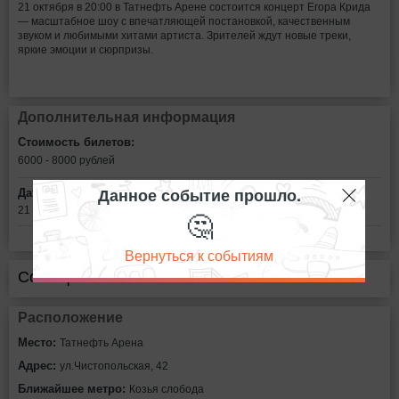
21 октября в 20:00 в Татнефть Арене состоится концерт Егора Крида
— масштабное шоу с впечатляющей постановкой, качественным
звуком и любимыми хитами артиста. Зрителей ждут новые треки,
яркие эмоции и сюрпризы.
Дополнительная информация
Стоимость билетов:
6000 - 8000
рублей
Данное событие прошло.
Дата:
21 октября в 20:00
🤔
Вернуться к событиям
Сообщить об ошибке
Расположение
Место:
Татнефть Арена
Адрес:
ул.Чистопольская, 42
Ближайшее метро:
Козья слобода