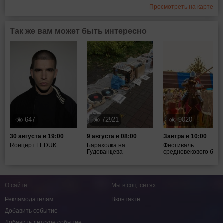
Просмотреть на карте
Так же вам может быть интересно
647
72921
9020
30 августа в 19:00
9 августа в 08:00
Завтра в 10:00
Rонцерт FEDUK
Барахолка на
Фестиваль
Гудованцева
средневекового боя ".
О сайте
Мы в соц. сетях
Рекламодателям
Вконтакте
Добавить событие
Добавить детское событие